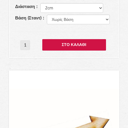
Διάσταση :
Βάση (Σταντ) :