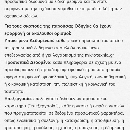
προσωπικά δεδομένα με ειδική μέριμνα και πάντοτε
σύμφωνα με την ισχύουσα νομοθεσία και μετά τη λήψη των
σχετικών αδειών.
Για τους σκοπούς της παρούσας Οδηγίας θα έχουν
εφαρμογή οι ακόλουθοι ορισμοί:
Υποκείμενο Δεδομένων:
κάθε φυσικό πρόσωπο του οποίου
τα προσωπικά δεδομένα αποτελούν αντικείμενο
επεξεργασίας από ή για λογαριασμό της mikrotexnia.gr
Προσωπικά Δεδομένα
: κάθε πληροφορία σε σχέση με ένα
προσδιορισμένο ή προσδιορίσιμο φυσικό πρόσωπο η οποία
αφορά στη φυσική, φυσιολογική, ψυχολογική, συναισθηματική
ή οικονομική κατάσταση, την πολιτιστική ή κοινωνική του
ταυτότητα.
Επεξεργασία
: επεξεργασία δεδομένων προσωπικού
χαρακτήρα (“επεξεργασία”), κάθε εργασία ή σειρά εργασιών
που πραγματοποιείται σε δεδομένα προσωπικού χαρακτήρα,
όπως ενδεικτικά η συλλογή, η καταχώριση, η αποθήκευση, η
τροποποίηση, η ανάλυση, η χρήση, η συσχέτιση, η δέσμευση