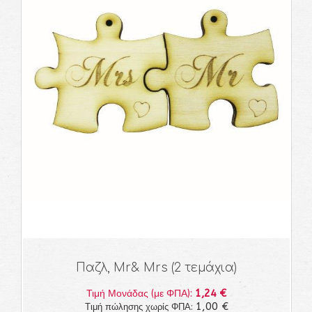
Παζλ, Mr& Mrs (2 τεμάχια)
1,24 €
Τιμή Μονάδας (με ΦΠΑ):
1,00 €
Τιμή πώλησης χωρίς ΦΠΑ: