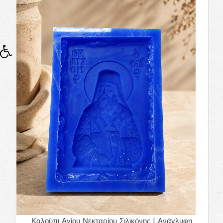
Καλούπι Αγίου Νεκταρίου Σιλικόνης | Ανάγλυφη