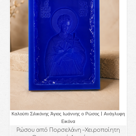
Καλούπι Σιλικόνης Άγιος Ιωάννης ο Ρώσος | Ανάγλυφη
Εικόνα
Ανάγλυφη Εικόνα Αγίου Ιωάννη του
Ρώσου από Πορσελάνη –Χειροποίητη