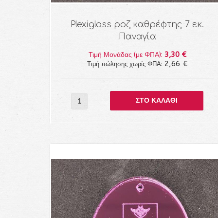
Plexiglass ροζ καθρέφτης 7 εκ.
Παναγία
3,30 €
Τιμή Μονάδας (με ΦΠΑ):
2,66 €
Τιμή πώλησης χωρίς ΦΠΑ: